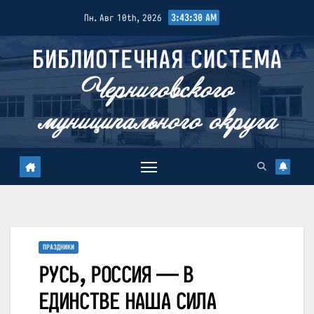
Перейти
3:43:32 AM
Пн. Авг 10th, 2026
к
содержимому
БИБЛИОТЕЧНАЯ СИСТЕМА
Черниговского
муниципального округа
ПРАЗДНИКИ
РУСЬ, РОССИЯ — В
ЕДИНСТВЕ НАША СИЛА