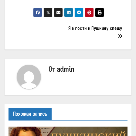
Навигация
Я в гости к Пушкину спешу
по
записям
От
admin
Похожая запись