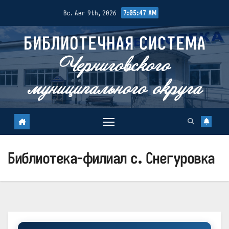
Перейти
7:05:47 AM
Вс. Авг 9th, 2026
к
содержимому
БИБЛИОТЕЧНАЯ СИСТЕМА
Черниговского
муниципального округа
Библиотека-филиал с. Снегуровка